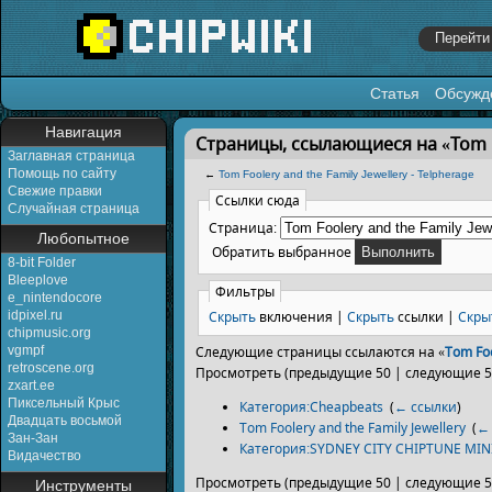
Статья
Обсужд
Перейти к:
навигация
,
поиск
Навигация
Страницы, ссылающиеся на «Tom Foo
Заглавная страница
Помощь по сайту
←
Tom Foolery and the Family Jewellery - Telpherage
Свежие правки
Ссылки сюда
Случайная страница
Страница:
Любопытное
Обратить выбранное
8-bit Folder
Bleeplove
Фильтры
e_nintendocore
Скрыть
включения |
Скрыть
ссылки |
Скры
idpixel.ru
chipmusic.org
vgmpf
Следующие страницы ссылаются на «
Tom Foo
retroscene.org
Просмотреть (предыдущие 50 | следующие 50
zxart.ee
Пиксельный Крыс
Категория:Cheapbeats
‎
(
← ссылки
)
Двадцать восьмой
Tom Foolery and the Family Jewellery
‎
(
←
Зан-Зан
Категория:SYDNEY CITY CHIPTUNE MIN
Видачество
Просмотреть (предыдущие 50 | следующие 50
Инструменты