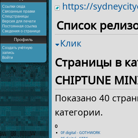
https://sydneyci
Ссылки сюда
Связанные правки
Спецстраницы
Список релизо
Версия для печати
Постоянная ссылка
Сведения о странице
Профиль
Клик
Создать учётную
запись
Страницы в ка
Войти
CHIPTUNE MIN
Показано 40 стран
категории.
0
0F.digital - GOTHWORK