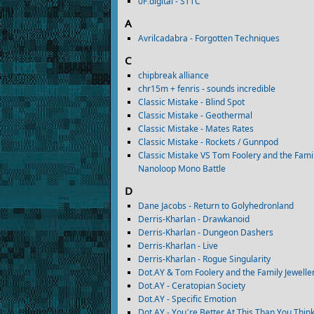
0F.digital - STTC
A
Avrilcadabra - Forgotten Techniques
C
chipbreak alliance
chr15m + fenris - sounds incredible
Classic Mistake - Blind Spot
Classic Mistake - Geothermal
Classic Mistake - Mates Rates
Classic Mistake - Rockets / Gunnpod
Classic Mistake VS Tom Foolery and the Famil
Nanoloop Mono Battle
D
Dane Jacobs - Return to Golyhedronland
Derris-Kharlan - Drawkanoid
Derris-Kharlan - Dungeon Dashers
Derris-Kharlan - Live
Derris-Kharlan - Rogue Singularity
Dot.AY & Tom Foolery and the Family Jeweller
Dot.AY - Ceratopian Society
Dot.AY - Specific Emotion
Dot.AY - You’re Better At This Than You Thin