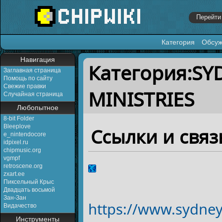
Категория
Обсу
Перейти к:
навигация
,
поиск
Навигация
Категория:SY
Заглавная страница
Помощь по сайту
Свежие правки
MINISTRIES
Случайная страница
Любопытное
8-bit Folder
Bleeplove
Ссылки и связ
e_nintendocore
idpixel.ru
chipmusic.org
vgmpf
retroscene.org
zxart.ee
Пиксельный Крыс
Двадцать восьмой
Зан-Зан
https://www.sydney
Видачество
Инструменты