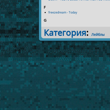
F
freezedream - Today
G
Категория
:
Лейблы