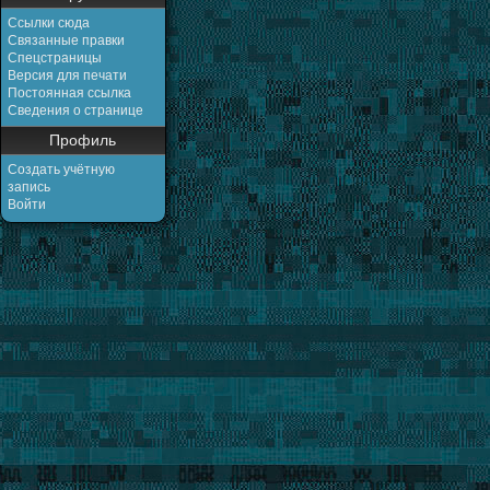
Ссылки сюда
Связанные правки
Спецстраницы
Версия для печати
Постоянная ссылка
Сведения о странице
Профиль
Создать учётную
запись
Войти