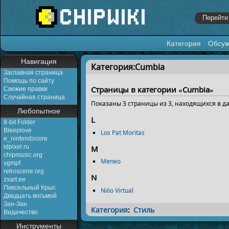
Категория
Обсу
Перейти к:
навигация
,
поиск
Навигация
Категория:Cumbia
Заглавная страница
Помощь по сайту
Страницы в категории «Cumbia»
Свежие правки
Случайная страница
Показаны 3 страницы из 3, находящихся в д
Любопытное
L
8-bit Folder
Bleeplove
Los Pat Moritas
e_nintendocore
idpixel.ru
M
chipmusic.org
Meneo
vgmpf
retroscene.org
N
zxart.ee
Пиксельный Крыс
Niño Virtual
Двадцать восьмой
Зан-Зан
Категория
:
Стиль
Видачество
Инструменты