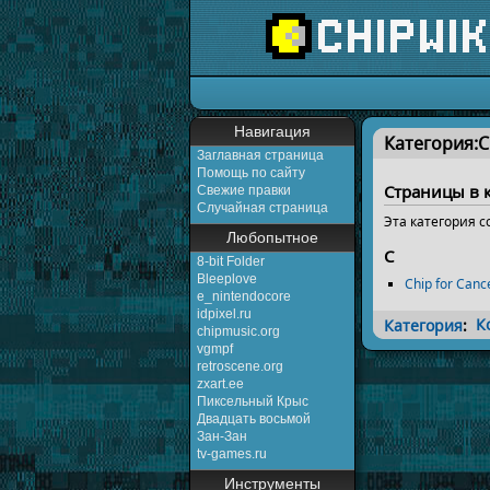
Перейти к:
навигаци
Навигация
Категория:C
Заглавная страница
Помощь по сайту
Страницы в к
Свежие правки
Случайная страница
Эта категория 
Любопытное
C
8-bit Folder
Bleeplove
Chip for Canc
e_nintendocore
idpixel.ru
Категория
:
К
chipmusic.org
vgmpf
retroscene.org
zxart.ee
Пиксельный Крыс
Двадцать восьмой
Зан-Зан
tv-games.ru
Инструменты