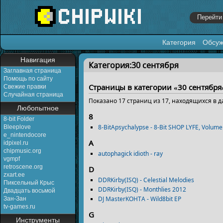
Категория
Обсу
Перейти к:
навигация
,
поиск
Навигация
Категория:30 сентября
Заглавная страница
Помощь по сайту
Страницы в категории «30 сентября
Свежие правки
Случайная страница
Показано 17 страниц из 17, находящихся в д
Любопытное
8
8-bit Folder
8-BitApsychalypse - 8​-​Bit SHOP LYFE, Volume
Bleeplove
e_nintendocore
A
idpixel.ru
chipmusic.org
autophagick idioth - ray
vgmpf
retroscene.org
D
zxart.ee
DDRKirby(ISQ) - Celestial Melodies
Пиксельный Крыс
DDRKirby(ISQ) - Monthlies 2012
Двадцать восьмой
DJ MasterKOHTA - Wild8bit EP
Зан-Зан
tv-games.ru
G
Инструменты