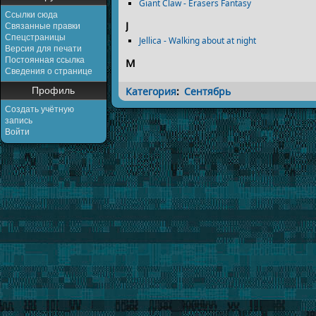
Giant Claw - Erasers Fantasy
Ссылки сюда
J
Связанные правки
Спецстраницы
Jellica - Walking about at night
Версия для печати
Постоянная ссылка
M
Сведения о странице
Категория
:
Сентябрь
Профиль
Создать учётную
запись
Войти