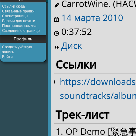
CarrotWine. (HAC
Ссылки сюда
Связанные правки
14 марта
2010
Спецстраницы
Версия для печати
Постоянная ссылка
0:37:52
Сведения о странице
Профиль
Диск
Создать учётную
запись
Войти
Ссылки
https://download
soundtracks/album
Трек-лист
OP Demo [