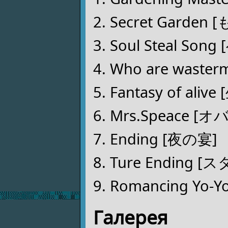
Secret Garde
Soul Steal 
Who are was
Fantasy of al
Mrs.Speace
Ending [夜の宴]
Ture Ending 
Romancing Yo-Y
Галерея