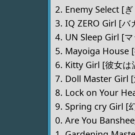
Enemy Select
IQ ZERO Gir
UN Sleep Gi
Mayoiga Hou
Kitty Girl
Doll Master 
Lock on Your
Spring cry G
Are You Bansh
Gardening M