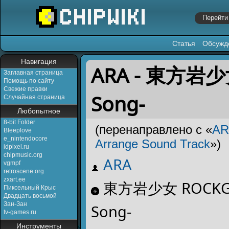
Статья
Обсужд
Перейти к:
навигация
,
поиск
Навигация
ARA - 東方岩少女 
Заглавная страница
Помощь по сайту
Свежие правки
Song-
Случайная страница
Любопытное
8-bit Folder
(перенаправлено с «
AR
Bleeplove
e_nintendocore
Arrange Sound Track
»)
idpixel.ru
chipmusic.org
ARA
vgmpf
retroscene.org
zxart.ee
東方岩少女 ROCKGIRL
Пиксельный Крыс
Двадцать восьмой
Зан-Зан
Song-
tv-games.ru
Инструменты