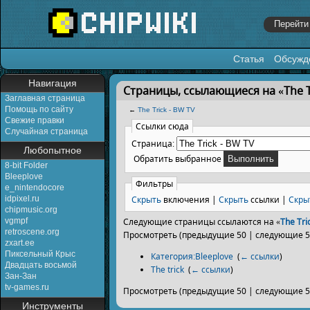
Статья
Обсужд
Перейти к:
навигация
,
поиск
Навигация
Страницы, ссылающиеся на «The Tr
Заглавная страница
Помощь по сайту
←
The Trick - BW TV
Свежие правки
Ссылки сюда
Случайная страница
Страница:
Любопытное
Обратить выбранное
8-bit Folder
Bleeplove
Фильтры
e_nintendocore
Скрыть
включения |
Скрыть
ссылки |
Скры
idpixel.ru
chipmusic.org
vgmpf
Следующие страницы ссылаются на «
The Tri
retroscene.org
Просмотреть (предыдущие 50 | следующие 50
zxart.ee
Пиксельный Крыс
Категория:Bleeplove
‎
(
← ссылки
)
Двадцать восьмой
The trick
‎
(
← ссылки
)
Зан-Зан
tv-games.ru
Просмотреть (предыдущие 50 | следующие 50
Инструменты