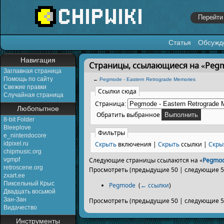
Статья
Обсужд
Перейти к:
навигация
,
поиск
Навигация
Страницы, ссылающиеся на «Pegmo
Заглавная страница
Помощь по сайту
←
Pegmode - Eastern Retrograde Memories
Свежие правки
Ссылки сюда
Случайная страница
Страница:
Любопытное
Обратить выбранное
8-bit Folder
Bleeplove
Фильтры
e_nintendocore
Скрыть
включения |
Скрыть
ссылки |
Скры
idpixel.ru
chipmusic.org
vgmpf
Следующие страницы ссылаются на «
Pegmod
retroscene.org
Просмотреть (предыдущие 50 | следующие 50
zxart.ee
Пиксельный Крыс
Pegmode
‎
(
← ссылки
)
Двадцать восьмой
Зан-Зан
Просмотреть (предыдущие 50 | следующие 50
Видачество
Инструменты