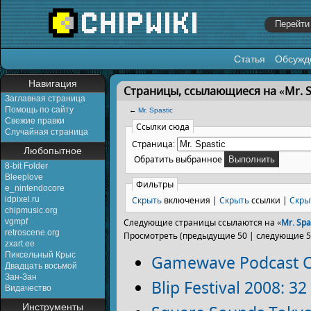
Статья
Обсужд
Перейти к:
навигация
,
поиск
Навигация
Страницы, ссылающиеся на «Mr. S
Заглавная страница
Помощь по сайту
←
Mr. Spastic
Свежие правки
Ссылки сюда
Случайная страница
Страница:
Любопытное
Обратить выбранное
8-bit Folder
Bleeplove
Фильтры
e_nintendocore
Скрыть
включения |
Скрыть
ссылки |
Скры
idpixel.ru
chipmusic.org
vgmpf
Следующие страницы ссылаются на «
Mr. Spa
retroscene.org
Просмотреть (предыдущие 50 | следующие 50
zxart.ee
Пиксельный Крыс
Gamewave Podcast Co
Двадцать восьмой
Зан-Зан
Blip Festival 2008: 3
Видачество
Инструменты