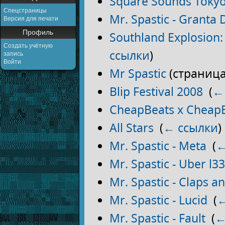
Square Sounds Toky
Спецстраницы
Mr. Spastic - Granta D
Версия для печати
Профиль
Southland Explosion:
Создать учётную
ссылки
)
запись
Войти
Mr Spastic
(страница
Blip Festival 2008
‎
(
←
CheapBeats x Cheap
All Stars
‎
(
← ссылки
)
Mr. Spastic - Meta
‎
(
←
Mr. Spastic - Uber l3
Mr. Spastic - Claps a
Mr. Spastic - Lucid
‎
(
←
Mr. Spastic - Fault
‎
(
←