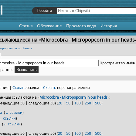
Статья
Обсуждение
Просмотр кода
История
я
,
поиск
сылающиеся на «Microcobra - Micropopcorn in our heads
cropopcorn in our heads
Пространство имён
бранное
ения |
Скрыть
ссылки |
Скрыть
перенаправления
ницы ссылаются на «
Microcobra - Micropopcorn in our heads
»:
редыдущие 50 | следующие 50) (
20
|
50
|
100
|
250
|
500
)
ra
‎
(
← ссылки
)
← ссылки
)
r
‎
(
← ссылки
)
редыдущие 50 | следующие 50) (
20
|
50
|
100
|
250
|
500
)