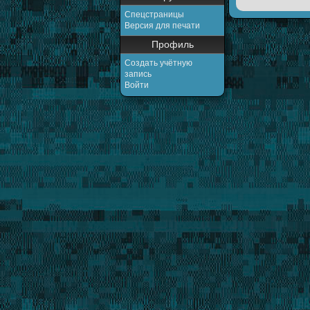
Спецстраницы
Версия для печати
Профиль
Создать учётную
запись
Войти