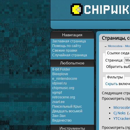
Перейти к:
навигаци
Навигация
Страницы, с
Заглавная страница
Помощь по сайту
←
Microcobra - Mi
Свежие правки
Ссылки сюда
Случайная страница
Страница:
Любопытное
Обратить вы
8-bit Folder
Bleeplove
Фильтры
e_nintendocore
Скрыть
включ
idpixel.ru
chipmusic.org
vgmpf
Следующие стра
retroscene.org
Просмотреть (п
zxart.ee
Пиксельный Крыс
Microcob
Двадцать восьмой
Cj Noks
‎
(
Зан-Зан
YTCracke
Видачество
Просмотреть (п
Инструменты