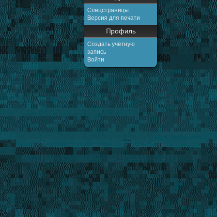
Спецстраницы
Версия для печати
Профиль
Создать учётную
запись
Войти