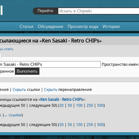
Статья
Обсуждение
Просмотр кода
История
я
,
поиск
сылающиеся на «Ken Sasaki - Retro CHIPs»
tro CHIPs
Пространство имён
бранное
ения |
Скрыть
ссылки |
Скрыть
перенаправления
ницы ссылаются на «
Ken Sasaki - Retro CHIPs
»:
редыдущие 50 | следующие 50) (
20
|
50
|
100
|
250
|
500
)
i
‎
(
← ссылки
)
редыдущие 50 | следующие 50) (
20
|
50
|
100
|
250
|
500
)