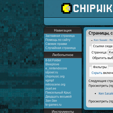
Перейти к:
навигаци
Навигация
Страницы, с
Заглавная страница
Помощь по сайту
←
Ken Sasaki - Re
Свежие правки
Ссылки сюда
Случайная страница
Страница:
Любопытное
Обратить вы
8-bit Folder
Bleeplove
Фильтры
e_nintendocore
Скрыть
включ
idpixel.ru
chipmusic.org
vgmpf
Следующие стра
retroscene.org
Просмотреть (п
zxart.ee
Пиксельный Крыс
Ken Sasak
Двадцать восьмой
Зан-Зан
Просмотреть (п
tv-games.ru
Инструменты