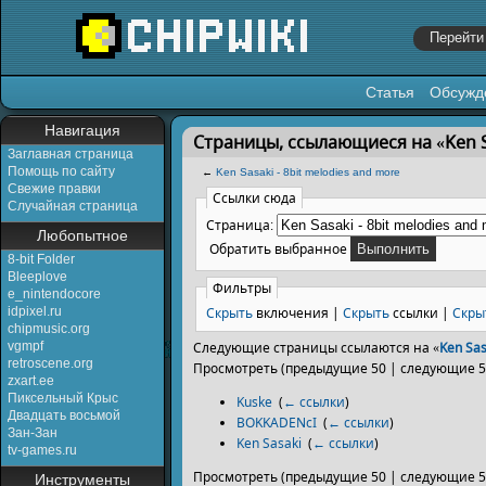
Статья
Обсужд
Перейти к:
навигация
,
поиск
Навигация
Страницы, ссылающиеся на «Ken Sa
Заглавная страница
Помощь по сайту
←
Ken Sasaki - 8bit melodies and more
Свежие правки
Ссылки сюда
Случайная страница
Страница:
Любопытное
Обратить выбранное
8-bit Folder
Bleeplove
Фильтры
e_nintendocore
Скрыть
включения |
Скрыть
ссылки |
Скры
idpixel.ru
chipmusic.org
vgmpf
Следующие страницы ссылаются на «
Ken Sas
retroscene.org
Просмотреть (предыдущие 50 | следующие 50
zxart.ee
Пиксельный Крыс
Kuske
‎
(
← ссылки
)
Двадцать восьмой
BOKKADENcI
‎
(
← ссылки
)
Зан-Зан
Ken Sasaki
‎
(
← ссылки
)
tv-games.ru
Просмотреть (предыдущие 50 | следующие 50
Инструменты