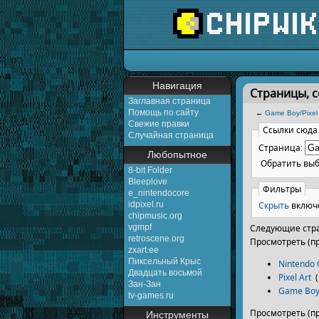
Перейти к:
навигаци
Навигация
Страницы, с
Заглавная страница
Помощь по сайту
←
Game Boy/Pixel 
Свежие правки
Ссылки сюда
Случайная страница
Страница:
Любопытное
Обратить вы
8-bit Folder
Bleeplove
Фильтры
e_nintendocore
Скрыть
включ
idpixel.ru
chipmusic.org
vgmpf
Следующие стра
retroscene.org
Просмотреть (п
zxart.ee
Пиксельный Крыс
Nintendo
Двадцать восьмой
Pixel Art
‎
(
Зан-Зан
Game Boy
tv-games.ru
Просмотреть (п
Инструменты