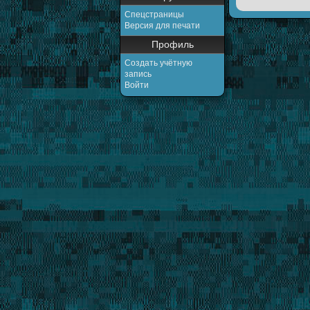
Спецстраницы
Версия для печати
Профиль
Создать учётную
запись
Войти