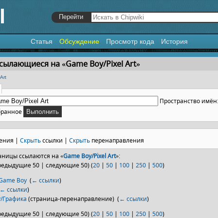
Статья
Обсуждение
Просмотр кода
История
я
,
поиск
сылающиеся на «Game Boy/Pixel Art»
Art
Пространство имён
бранное
ения |
Скрыть
ссылки |
Скрыть
перенаправления
ницы ссылаются на «
Game Boy/Pixel Art
»:
редыдущие 50 | следующие 50) (
20
|
50
|
100
|
250
|
500
)
 Game Boy
‎
(
← ссылки
)
← ссылки
)
/Графика
(страница-перенаправление) ‎
(
← ссылки
)
редыдущие 50 | следующие 50) (
20
|
50
|
100
|
250
|
500
)