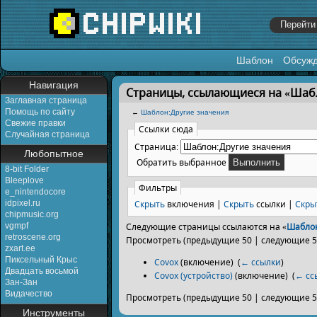
Шаблон
Обсуж
Перейти к:
навигация
,
поиск
Навигация
Страницы, ссылающиеся на «Шаб
Заглавная страница
Помощь по сайту
←
Шаблон:Другие значения
Свежие правки
Ссылки сюда
Случайная страница
Страница:
Любопытное
Обратить выбранное
8-bit Folder
Bleeplove
Фильтры
e_nintendocore
Скрыть
включения |
Скрыть
ссылки |
Скры
idpixel.ru
chipmusic.org
vgmpf
Следующие страницы ссылаются на «
Шаблон
retroscene.org
Просмотреть (предыдущие 50 | следующие 50
zxart.ee
Пиксельный Крыс
Covox
(включение) ‎
(
← ссылки
)
Двадцать восьмой
Covox (устройство)
(включение) ‎
(
← сс
Зан-Зан
Видачество
Просмотреть (предыдущие 50 | следующие 50
Инструменты