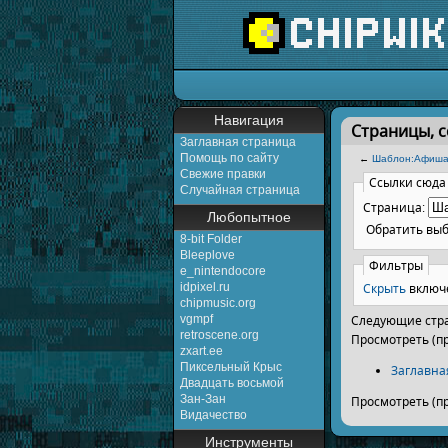
Перейти к:
навигаци
Навигация
Страницы, 
Заглавная страница
Помощь по сайту
←
Шаблон:Афиша/
Свежие правки
Ссылки сюда
Случайная страница
Страница:
Любопытное
Обратить вы
8-bit Folder
Bleeplove
Фильтры
e_nintendocore
Скрыть
включ
idpixel.ru
chipmusic.org
vgmpf
Следующие стра
retroscene.org
Просмотреть (п
zxart.ee
Пиксельный Крыс
Заглавна
Двадцать восьмой
Зан-Зан
Просмотреть (п
Видачество
Инструменты