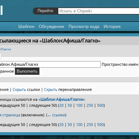
Шаблон
Обсуждение
Просмотр кода
История
я
,
поиск
ссылающиеся на «Шаблон:Афиша/Глагнэ»
Глагнэ
Пространство имён
бранное
ения |
Скрыть
ссылки |
Скрыть
перенаправления
ницы ссылаются на «
Шаблон:Афиша/Глагнэ
»:
редыдущие 50 | следующие 50) (
20
|
50
|
100
|
250
|
500
)
я страница
(включение) ‎
(
← ссылки
)
редыдущие 50 | следующие 50) (
20
|
50
|
100
|
250
|
500
)