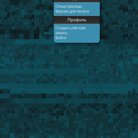
Спецстраницы
Версия для печати
Профиль
Создать учётную
запись
Войти