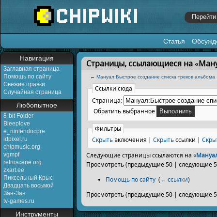
Статья
Обсужд
Перейти к:
навигация
,
поиск
Навигация
Страницы, ссылающиеся на «Ману
Заглавная страница
Помощь по сайту
←
Мануал:Быстрое создание списка треков альбома
Свежие правки
Ссылки сюда
Случайная страница
Страница:
Любопытное
Обратить выбранное
8-bit Folder
Bleeplove
Фильтры
e_nintendocore
Скрыть
включения |
Скрыть
ссылки |
Скры
idpixel.ru
chipmusic.org
vgmpf
Следующие страницы ссылаются на «
Мануал
retroscene.org
Просмотреть (предыдущие 50 | следующие 50
zxart.ee
Пиксельный Крыс
Помощь по сайту
‎
(
← ссылки
)
Двадцать восьмой
Зан-Зан
Просмотреть (предыдущие 50 | следующие 50
tv-games.ru
Инструменты