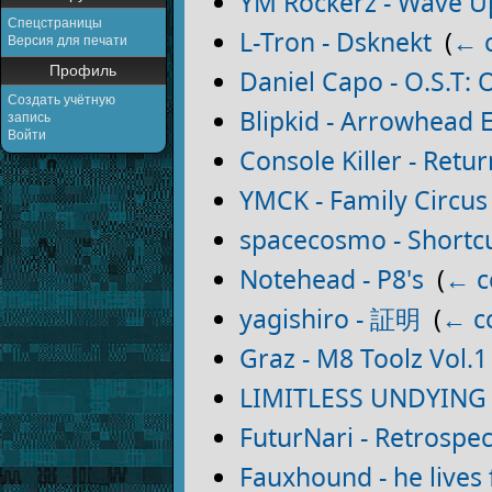
YM Rockerz - Wave 
Спецстраницы
L-Tron - Dsknekt
‎
(
← 
Версия для печати
Профиль
Daniel Capo - O​.​S​.​T
Создать учётную
Blipkid - Arrowhead 
запись
Войти
Console Killer - Retu
YMCK - Family Circus
spacecosmo - Shortc
Notehead - P8's
‎
(
← с
yagishiro - 証明
‎
(
← с
Graz - M8 Toolz Vol.1
LIMITLESS UNDYING 
FuturNari - Retrospe
Fauxhound - he lives