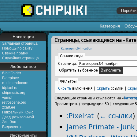
Категория
Обсу
Перейти к:
навигация
,
поиск
Навигация
Страницы, ссылающиеся на «Кате
Заглавная страница
Помощь по сайту
←
Категория:04 ноября
Свежие правки
Ссылки сюда
Случайная страница
Страница:
Любопытное
Обратить выбранное
8-bit Folder
Bleeplove
Фильтры
e_nintendocore
Скрыть
включения |
Скрыть
ссылки |
Скры
idpixel.ru
chipmusic.org
vgmpf
Следующие страницы ссылаются на «
Катего
retroscene.org
Просмотреть (предыдущие 50 | следующие 50
zxart.ee
Пиксельный Крыс
:Pixelrat
‎
(
← ссылки
)
Двадцать восьмой
Зан-Зан
James Primate - Junk
Видачество
Инструменты