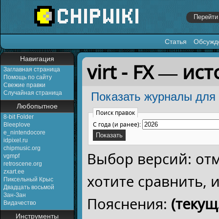
Статья
Обсужд
Перейти к:
навигация
,
поиск
Навигация
virt - FX — и
Заглавная страница
Помощь по сайту
Свежие правки
Случайная страница
Показать журналы для 
Любопытное
Поиск правок
8-bit Folder
С года (и ранее):
Bleeplove
e_nintendocore
idpixel.ru
chipmusic.org
Выбор версий: от
vgmpf
retroscene.org
zxart.ee
хотите сравнить,
Пиксельный Крыс
Двадцать восьмой
Зан-Зан
Пояснения:
(текущ.
Видачество
Инструменты