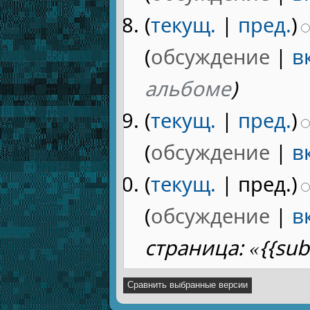
(
текущ.
|
пред.
)
(
обсуждение
|
в
альбоме
)
(
текущ.
|
пред.
)
(
обсуждение
|
в
(
текущ.
| пред.)
(
обсуждение
|
в
страница: «{{su