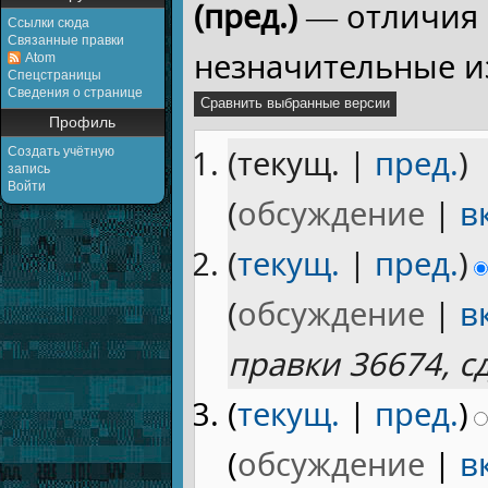
(пред.)
— отличия 
Ссылки сюда
Связанные правки
незначительные и
Atom
Спецстраницы
Сведения о странице
Профиль
(текущ. |
пред.
)
Создать учётную
запись
Войти
(
обсуждение
|
в
(
текущ.
|
пред.
)
(
обсуждение
|
в
правки 36674, 
(
текущ.
|
пред.
)
(
обсуждение
|
в