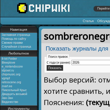
Статья
Обсужд
Перейти к:
навигация
,
поиск
Навигация
sombreronegr
Заглавная страница
Помощь по сайту
Свежие правки
Случайная страница
Показать журналы для 
Любопытное
Поиск правок
8-bit Folder
С года (и ранее):
Bleeplove
e_nintendocore
idpixel.ru
chipmusic.org
Выбор версий: от
vgmpf
retroscene.org
zxart.ee
хотите сравнить,
Пиксельный Крыс
Двадцать восьмой
Зан-Зан
Пояснения:
(текущ.
Видачество
Инструменты