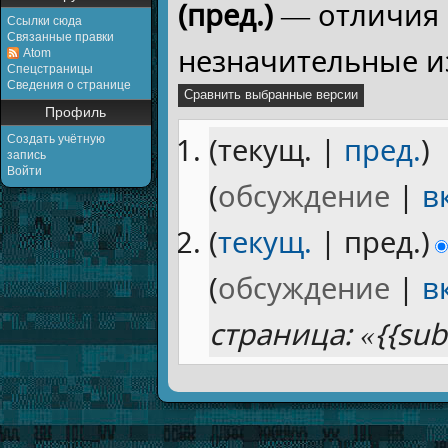
(пред.)
— отличия 
Ссылки сюда
Связанные правки
незначительные и
Atom
Спецстраницы
Сведения о странице
Профиль
(текущ. |
пред.
)
Создать учётную
запись
Войти
(
обсуждение
|
в
(
текущ.
| пред.)
(
обсуждение
|
в
страница: «{{su