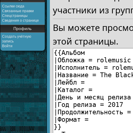
Ссылки сюда
участники из груп
Связанные правки
Спецстраницы
Сведения о странице
Вы можете просмо
Профиль
Создать учётную
этой страницы.
запись
Войти