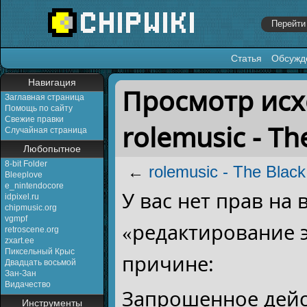
Статья
Обсужд
Перейти к:
навигация
,
поиск
Навигация
Просмотр исх
Заглавная страница
Помощь по сайту
Свежие правки
rolemusic - Th
Случайная страница
Любопытное
8-bit Folder
←
rolemusic - The Black
Bleeplove
e_nintendocore
У вас нет прав на
idpixel.ru
chipmusic.org
vgmpf
«редактирование 
retroscene.org
zxart.ee
Пиксельный Крыс
причине:
Двадцать восьмой
Зан-Зан
Видачество
Запрошенное дейс
Инструменты