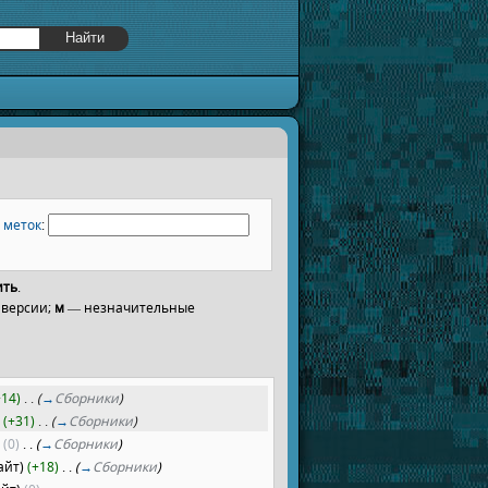
р
меток
:
ить
.
 версии;
м
— незначительные
+14)
‎
. .
(
→
Сборники
)
)
(+31)
‎
. .
(
→
Сборники
)
)
(0)
‎
. .
(
→
Сборники
)
айт)
(+18)
‎
. .
(
→
Сборники
)