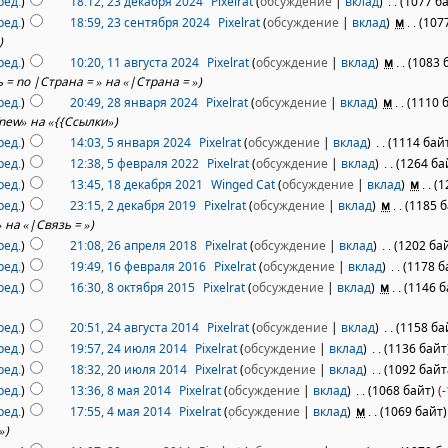
ред.
)
18:12, 23 декабря 2024
‎
Pixelrat
(
обсуждение
|
вклад
)
‎
. .
(1077 б
ред.
)
18:59, 23 сентября 2024
‎
Pixelrat
(
обсуждение
|
вклад
)
‎
м
. .
(107
)
ред.
)
10:20, 11 августа 2024
‎
Pixelrat
(
обсуждение
|
вклад
)
‎
м
. .
(1083 
 = no |Страна = » на «|Страна = »)
ред.
)
20:49, 28 января 2024
‎
Pixelrat
(
обсуждение
|
вклад
)
‎
м
. .
(1110 
new» на «{{Ссылки»)
ред.
)
14:03, 5 января 2024
‎
Pixelrat
(
обсуждение
|
вклад
)
‎
. .
(1114 бай
ред.
)
12:38, 5 февраля 2022
‎
Pixelrat
(
обсуждение
|
вклад
)
‎
. .
(1264 ба
ред.
)
13:45, 18 декабря 2021
‎
Winged Cat
(
обсуждение
|
вклад
)
‎
м
. .
(1
ред.
)
23:15, 2 декабря 2019
‎
Pixelrat
(
обсуждение
|
вклад
)
‎
м
. .
(1185 б
 на «|Связь = »)
ред.
)
21:08, 26 апреля 2018
‎
Pixelrat
(
обсуждение
|
вклад
)
‎
. .
(1202 ба
ред.
)
19:49, 16 февраля 2016
‎
Pixelrat
(
обсуждение
|
вклад
)
‎
. .
(1178 б
ред.
)
16:30, 8 октября 2015
‎
Pixelrat
(
обсуждение
|
вклад
)
‎
м
. .
(1146 б
ред.
)
20:51, 24 августа 2014
‎
Pixelrat
(
обсуждение
|
вклад
)
‎
. .
(1158 ба
ред.
)
19:57, 24 июля 2014
‎
Pixelrat
(
обсуждение
|
вклад
)
‎
. .
(1136 байт
ред.
)
18:32, 20 июля 2014
‎
Pixelrat
(
обсуждение
|
вклад
)
‎
. .
(1092 байт
ред.
)
13:36, 8 мая 2014
‎
Pixelrat
(
обсуждение
|
вклад
)
‎
. .
(1068 байт)
(-
ред.
)
17:55, 4 мая 2014
‎
Pixelrat
(
обсуждение
|
вклад
)
‎
м
. .
(1069 байт)
»)