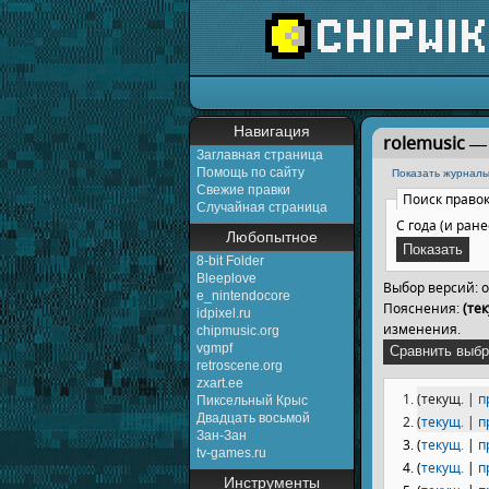
Перейти к:
навигаци
Навигация
rolemusic 
Заглавная страница
Помощь по сайту
Показать журналы
Свежие правки
Поиск право
Случайная страница
С года (и ране
Любопытное
8-bit Folder
Bleeplove
Выбор версий: 
e_nintendocore
Пояснения:
(тек
idpixel.ru
изменения.
chipmusic.org
vgmpf
retroscene.org
zxart.ee
(текущ. |
п
Пиксельный Крыс
Двадцать восьмой
(
текущ.
|
п
Зан-Зан
(
текущ.
|
п
tv-games.ru
(
текущ.
|
п
Инструменты