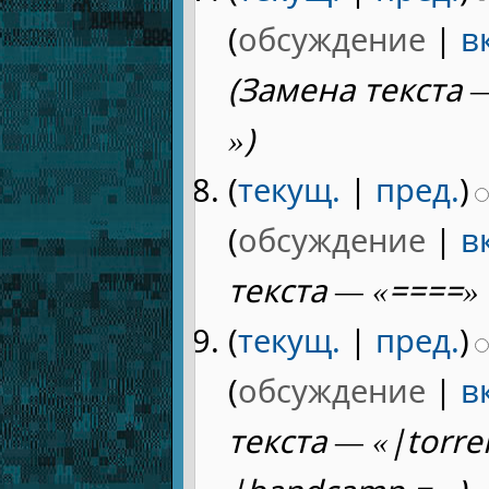
(
обсуждение
|
в
(Замена текста 
»)
(
текущ.
|
пред.
)
(
обсуждение
|
в
текста — «====» 
(
текущ.
|
пред.
)
(
обсуждение
|
в
текста — «|torre