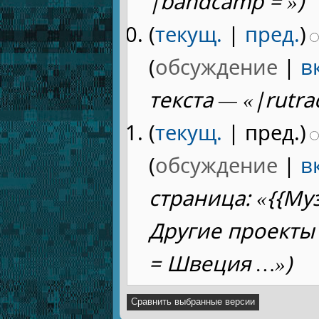
|bandcamp = »)
(
текущ.
|
пред.
)
(
обсуждение
|
в
текста — «|rutrac
(
текущ.
| пред.)
(
обсуждение
|
в
страница: «{{Му
Другие проекты 
= Швеция …»)