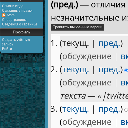
(пред.)
— отличия 
Ссылки сюда
Связанные правки
незначительные и
Atom
Спецстраницы
Сведения о странице
Профиль
(текущ. |
пред.
)
Создать учётную
запись
Войти
(
обсуждение
|
в
(
текущ.
|
пред.
)
(
обсуждение
|
в
текста — «|twitte
(
текущ.
|
пред.
)
(
обсуждение
|
в