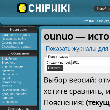
Статья
Обсужд
Перейти к:
навигация
,
поиск
Навигация
ounuo — ист
Заглавная страница
Помощь по сайту
Свежие правки
Случайная страница
Показать журналы для 
Любопытное
Поиск правок
8-bit Folder
С года (и ранее):
Bleeplove
e_nintendocore
idpixel.ru
chipmusic.org
Выбор версий: от
vgmpf
retroscene.org
zxart.ee
хотите сравнить,
Пиксельный Крыс
Двадцать восьмой
Зан-Зан
Пояснения:
(текущ.
Видачество
Инструменты