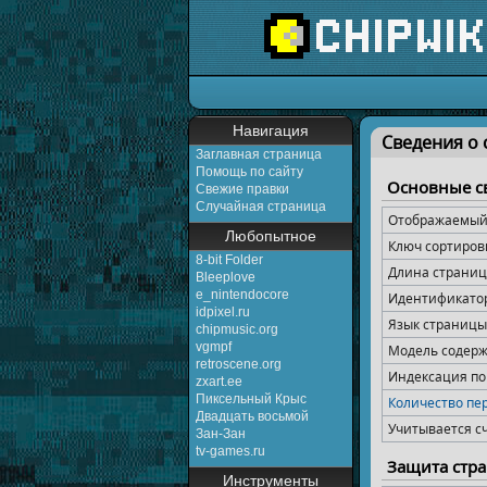
Перейти к:
навигаци
Навигация
Сведения о 
Заглавная страница
Помощь по сайту
Основные с
Свежие правки
Случайная страница
Отображаемый 
Любопытное
Ключ сортиров
8-bit Folder
Длина страницы
Bleeplove
e_nintendocore
Идентификато
idpixel.ru
Язык страницы
chipmusic.org
vgmpf
Модель содер
retroscene.org
Индексация п
zxart.ee
Пиксельный Крыс
Количество пе
Двадцать восьмой
Учитывается с
Зан-Зан
tv-games.ru
Защита стр
Инструменты