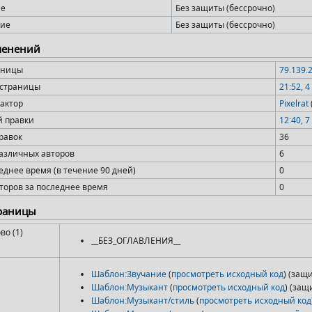
ие
Без защиты (бессрочно)
ие
Без защиты (бессрочно)
менений
аницы
79.139.
 страницы
21:52, 
актор
Pixelrat
й правки
12:40, 
равок
36
азличных авторов
6
еднее время (в течение 90 дней)
0
торов за последнее время
0
траницы
во (1)
__БЕЗ_ОГЛАВЛЕНИЯ__
Шаблон:Звучание
(
просмотреть исходный код
) (защ
Шаблон:Музыкант
(
просмотреть исходный код
) (за
Шаблон:Музыкант/стиль
(
просмотреть исходный код