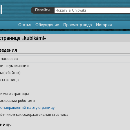
Статья
Обсуждение
Просмотр кода
История
я
,
поиск
странице «kubikámi»
ведения
заголовок
ки по умолчанию
 (в байтах)
р страницы
жимого страницы
оисковыми роботами
ренаправлений на эту страницу
чётчиком как содержательная страница
аницы