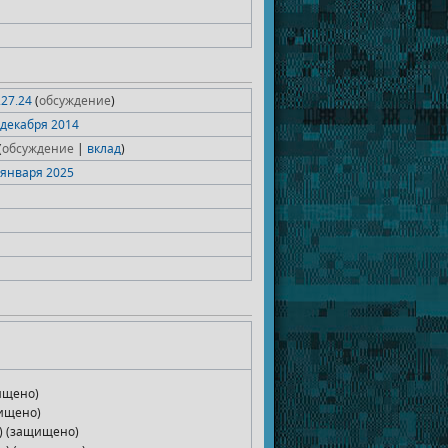
227.24
(
обсуждение
)
4 декабря 2014
(
обсуждение
|
вклад
)
7 января 2025
ищено)
щищено)
) (защищено)