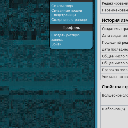
Редактирован
Ссылки сюда
Переименован
Связанные правки
Спецстраницы
История из
Сведения о странице
Профиль
Создатель стр
Создать учётную
Дата создания
запись
Последний ред
Войти
Дата последне
Общее число п
Общее число р
Правок за посл
Уникальных ав
Свойства с
Волшебное сло
Шаблонов (5)