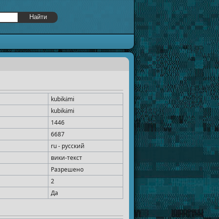
kubikámi
kubikámi
1446
6687
ru - русский
вики-текст
Разрешено
2
Да