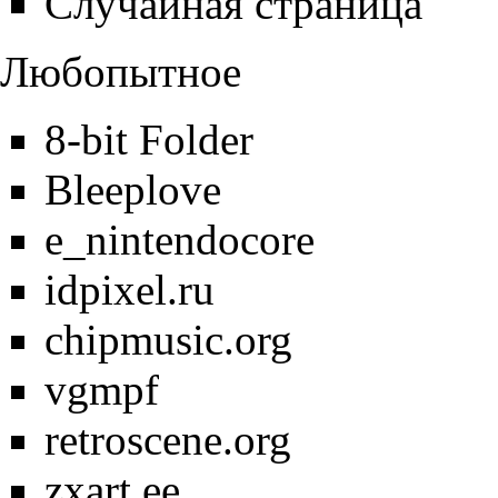
Случайная страница
Любопытное
8-bit Folder
Bleeplove
e_nintendocore
idpixel.ru
chipmusic.org
vgmpf
retroscene.org
zxart.ee