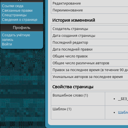
Редактирование
Ссылки сюда
Переименование
Связанные правки
Спецстраницы
История изменений
Сведения о странице
Профиль
Создатель страницы
Создать учётную
Дата создания страницы
запись
Последний редактор
Войти
Дата последней правки
Общее число правок
Общее число различных авторов
Правок за последнее время (в течение 90 д
Уникальных авторов за последнее время
Свойства страницы
Волшебное слово (1)
__БЕ
Шаблон (1)
Шабл