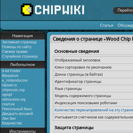
Статья
Обсужд
Перейти к:
навигация
,
поиск
Навигация
Сведения о странице «Wood Chip 
Заглавная страница
Помощь по сайту
Основные сведения
Свежие правки
Случайная страница
Отображаемый заголовок
Любопытное
Ключ сортировки по умолчанию
8-bit Folder
Длина страницы (в байтах)
Bleeplove
e_nintendocore
Идентификатор страницы
idpixel.ru
Язык страницы
chipmusic.org
vgmpf
Модель содержимого страницы
retroscene.org
Индексация поисковыми роботами
zxart.ee
Пиксельный Крыс
Количество перенаправлений на эту стран
Двадцать восьмой
Учитывается счётчиком как содержательна
Зан-Зан
Видачество
Защита страницы
Инструменты