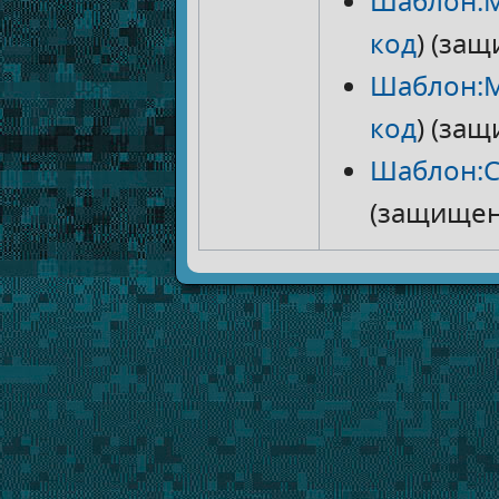
Шаблон:М
код
) (за
Шаблон:М
код
) (за
Шаблон:
(защищен