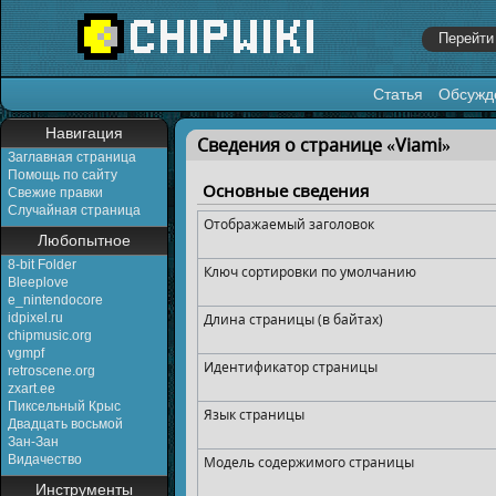
Статья
Обсужд
Перейти к:
навигация
,
поиск
Навигация
Сведения о странице «Viami»
Заглавная страница
Помощь по сайту
Основные сведения
Свежие правки
Случайная страница
Отображаемый заголовок
Любопытное
8-bit Folder
Ключ сортировки по умолчанию
Bleeplove
e_nintendocore
idpixel.ru
Длина страницы (в байтах)
chipmusic.org
vgmpf
Идентификатор страницы
retroscene.org
zxart.ee
Пиксельный Крыс
Язык страницы
Двадцать восьмой
Зан-Зан
Видачество
Модель содержимого страницы
Инструменты