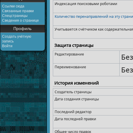
Индексация поисковыми роботами
Ссылки сюда
Связанные правки
Спецстраницы
Количество перенаправлений на эту стран
Сведения о странице
Профиль
Учитывается счётчиком как содержательна
Создать учётную
запись
Защита страницы
Войти
Редактирование
Без
Переименование
Без
История изменений
Создатель страницы
Дата создания страницы
Последний редактор
Дата последней правки
Общее число правок