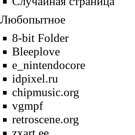
Случайная страница
Любопытное
8-bit Folder
Bleeplove
e_nintendocore
idpixel.ru
chipmusic.org
vgmpf
retroscene.org
zxart.ee