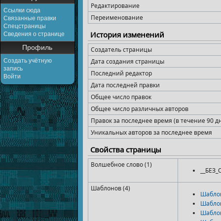
Редактирование
Ссылки сюда
Переименование
Связанные правки
Спецстраницы
История изменений
Сведения о странице
Профиль
Создатель страницы
Создать учётную
Дата создания страницы
запись
Последний редактор
Войти
Дата последней правки
Общее число правок
Общее число различных авторов
Правок за последнее время (в течение 90 д
Уникальных авторов за последнее время
Свойства страницы
Волшебное слово (1)
__БЕЗ
Шаблонов (4)
Шабло
Шабло
Шабло