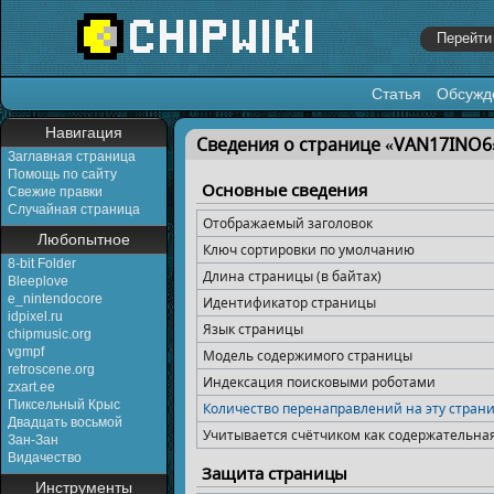
Статья
Обсужд
Перейти к:
навигация
,
поиск
Навигация
Сведения о странице «VAN17INO6
Заглавная страница
Помощь по сайту
Основные сведения
Свежие правки
Случайная страница
Отображаемый заголовок
Любопытное
Ключ сортировки по умолчанию
8-bit Folder
Длина страницы (в байтах)
Bleeplove
e_nintendocore
Идентификатор страницы
idpixel.ru
Язык страницы
chipmusic.org
vgmpf
Модель содержимого страницы
retroscene.org
Индексация поисковыми роботами
zxart.ee
Пиксельный Крыс
Количество перенаправлений на эту стран
Двадцать восьмой
Учитывается счётчиком как содержательна
Зан-Зан
Видачество
Защита страницы
Инструменты