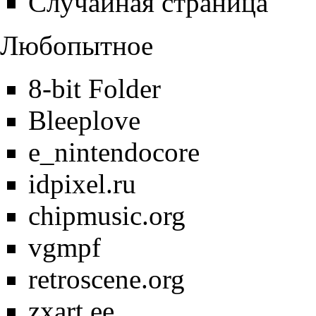
Случайная страница
Любопытное
8-bit Folder
Bleeplove
e_nintendocore
idpixel.ru
chipmusic.org
vgmpf
retroscene.org
zxart.ee