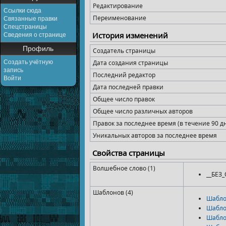
Редактирование
Ссылки сюда
Переименование
Связанные правки
Спецстраницы
История изменений
Сведения о странице
Профиль
Создатель страницы
Создать учётную
Дата создания страницы
запись
Последний редактор
Войти
Дата последней правки
Общее число правок
Общее число различных авторов
Правок за последнее время (в течение 90 д
Уникальных авторов за последнее время
Свойства страницы
Волшебное слово (1)
__БЕЗ
Шаблонов (4)
Шабло
Шабло
Шабло