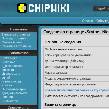
Статья
Обсужд
Перейти к:
навигация
,
поиск
Навигация
Сведения о странице «Scythe - Nigh
Заглавная страница
Помощь по сайту
Основные сведения
Свежие правки
Случайная страница
Отображаемый заголовок
Любопытное
Ключ сортировки по умолчанию
8-bit Folder
Длина страницы (в байтах)
Bleeplove
e_nintendocore
Идентификатор страницы
idpixel.ru
Язык страницы
chipmusic.org
vgmpf
Модель содержимого страницы
retroscene.org
Индексация поисковыми роботами
zxart.ee
Пиксельный Крыс
Количество перенаправлений на эту стран
Двадцать восьмой
Учитывается счётчиком как содержательна
Зан-Зан
Видачество
Защита страницы
Инструменты