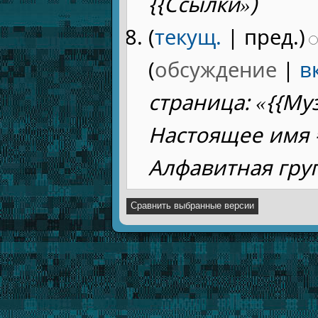
{{Ссылки»)
(
текущ.
| пред.)
(
обсуждение
|
в
страница: «{{Му
Настоящее имя =
Алфавитная груп