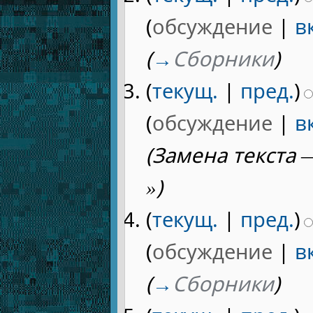
(
обсуждение
|
в
(
→
Сборники
)
(
текущ.
|
пред.
)
(
обсуждение
|
в
(Замена текста 
»)
(
текущ.
|
пред.
)
(
обсуждение
|
в
(
→
Сборники
)