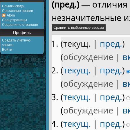
(пред.)
— отличия 
Ссылки сюда
Связанные правки
незначительные и
Atom
Спецстраницы
Сведения о странице
Профиль
(текущ. |
пред.
)
Создать учётную
запись
Войти
(
обсуждение
|
в
(
текущ.
|
пред.
)
(
обсуждение
|
в
(
текущ.
|
пред.
)
(
обсуждение
|
в
(
текущ.
|
пред.
)