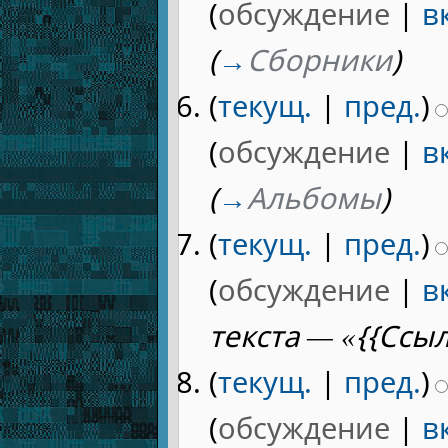
(
обсуждение
|
в
(
→
Сборники
)
(
текущ.
|
пред.
)
(
обсуждение
|
в
(
→
Альбомы
)
(
текущ.
|
пред.
)
(
обсуждение
|
в
текста — «{{Ссы
(
текущ.
|
пред.
)
(
обсуждение
|
в