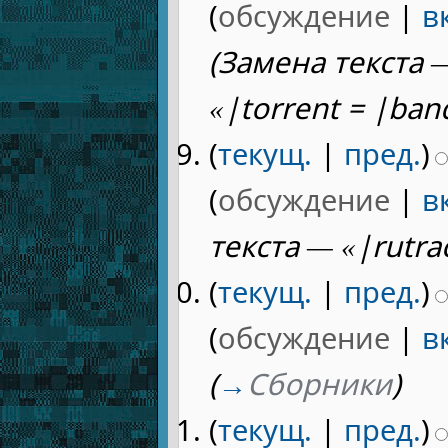
(
обсуждение
|
в
(Замена текста —
«|torrent = |ban
(
текущ.
|
пред.
)
(
обсуждение
|
в
текста — «|rutrac
(
текущ.
|
пред.
)
(
обсуждение
|
в
(
→
Сборники
)
(
текущ.
|
пред.
)