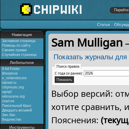
Статья
Обсужд
Перейти к:
навигация
,
поиск
Навигация
Sam Mulligan
Заглавная страница
Помощь по сайту
Свежие правки
Случайная страница
Показать журналы для 
Любопытное
Поиск правок
8-bit Folder
С года (и ранее):
Bleeplove
e_nintendocore
idpixel.ru
chipmusic.org
Выбор версий: от
vgmpf
retroscene.org
zxart.ee
хотите сравнить,
Пиксельный Крыс
Двадцать восьмой
Зан-Зан
Пояснения:
(текущ.
Видачество
Инструменты