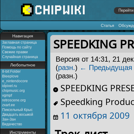
Статья
Обсужд
Перейти к:
навигация
,
поиск
Навигация
SPEEDKING PR
Заглавная страница
Помощь по сайту
Свежие правки
Случайная страница
Версия от 14:31, 21 де
Любопытное
(
разн.
)
← Предыдущая
8-bit Folder
(разн.)
Bleeplove
e_nintendocore
SPEEDKING PRESE
idpixel.ru
chipmusic.org
vgmpf
Speedking Produc
retroscene.org
zxart.ee
Пиксельный Крыс
11 октября
2009
Двадцать восьмой
Зан-Зан
Видачество
Инструменты