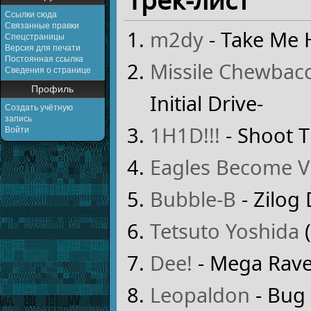
Трек-лист
Ссылки сюда
Связанные правки
m2dy
- Take Me 
Спецстраницы
Версия для печати
Постоянная ссылка
Missile Chewbac
Сведения о странице
Профиль
Initial Drive-
Создать учётную
запись
1H1D!!!
- Shoot 
Войти
Eagles Become V
Bubble-B
- Zilog 
Tetsuto Yoshida
(
Dee!
- Mega Rave
Leopaldon
- Bug