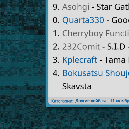
Asohgi
- Star Ga
Quarta330
- Goo
Cherryboy Funct
232Comit
- S.I.D
Kplecraft
- Tama
Bokusatsu Shou
Skavsta
Категории
:
Другие лейблы
11 октяб