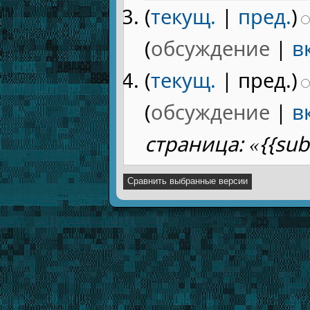
(
текущ.
|
пред.
)
(
обсуждение
|
в
(
текущ.
| пред.)
(
обсуждение
|
в
страница: «{{su