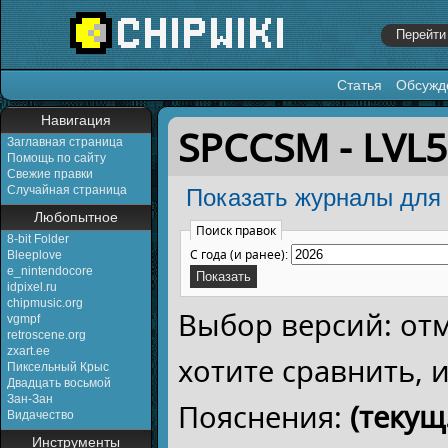
Статья
Обсужд
Перейти к:
навигация
,
поиск
Навигация
SPCCSM - LVL
Заглавная страница
Помощь по сайту
Свежие правки
Случайная страница
Показать журналы для 
Любопытное
Поиск правок
8-bit Folder
С года (и ранее):
Bleeplove
e_nintendocore
idpixel.ru
chipmusic.org
Выбор версий: от
vgmpf
retroscene.org
zxart.ee
хотите сравнить,
Пиксельный Крыс
Двадцать восьмой
Зан-Зан
Пояснения:
(текущ.
Видачество
Инструменты