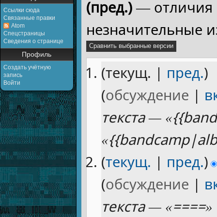
(пред.)
— отличия 
Ссылки сюда
Связанные правки
незначительные и
Atom
Спецстраницы
Сведения о странице
Профиль
(текущ. |
пред.
)
Создать учётную
запись
Войти
(
обсуждение
|
в
текста — «{{ban
«{{bandcamp|al
(
текущ.
|
пред.
)
(
обсуждение
|
в
текста — «====» 