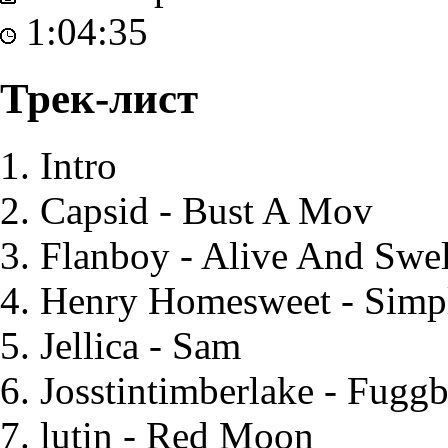
1:04:35
Трек-лист
Intro
Capsid
- Bust A Mov
Flanboy
- Alive And Swel
Henry Homesweet
- Simp
Jellica
- Sam
Josstintimberlake
- Fuggb
lutin
- Red Moon