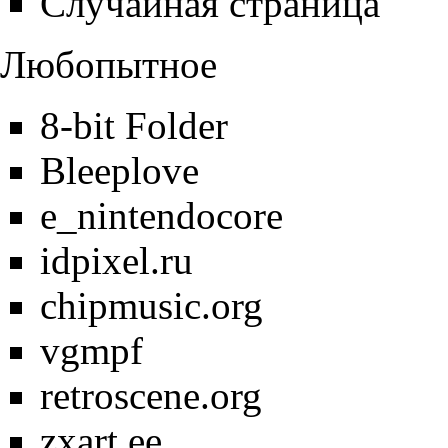
Случайная страница
Любопытное
8-bit Folder
Bleeplove
e_nintendocore
idpixel.ru
chipmusic.org
vgmpf
retroscene.org
zxart.ee