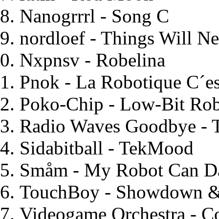
Nanogrrrl
- Song C
nordloef
- Things Will N
Nxpnsv
- Robelina
Pnok
- La Robotique C´es
Poko-Chip
- Low-Bit Ro
Radio Waves Goodbye
- 
Sidabitball
- TekMood
Småm
- My Robot Can D
TouchBoy
- Showdown & 
Videogame Orchestra
- Co