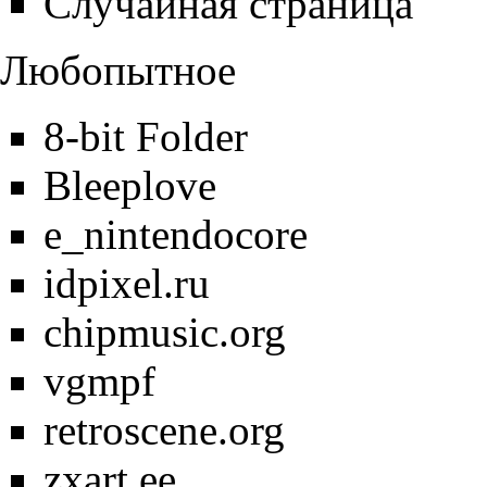
Случайная страница
Любопытное
8-bit Folder
Bleeplove
e_nintendocore
idpixel.ru
chipmusic.org
vgmpf
retroscene.org
zxart.ee