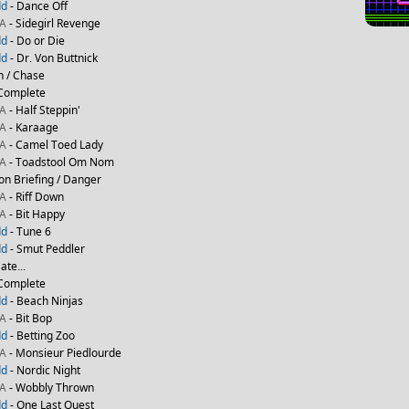
dd
- Dance Off
NA
- Sidegirl Revenge
dd
- Do or Die
dd
- Dr. Von Buttnick
n / Chase
 Complete
NA
- Half Steppin'
NA
- Karaage
NA
- Camel Toed Lady
NA
- Toadstool Om Nom
on Briefing / Danger
NA
- Riff Down
NA
- Bit Happy
dd
- Tune 6
dd
- Smut Peddler
ate...
 Complete
dd
- Beach Ninjas
NA
- Bit Bop
dd
- Betting Zoo
NA
- Monsieur Piedlourde
dd
- Nordic Night
NA
- Wobbly Thrown
dd
- One Last Quest