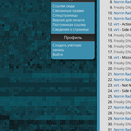
Norrin Ra
Ссылки сюда
Freaky D
Связанные правки
Norrin Ra
Спецстраницы
Norrin Ra
Версия для печати
virt
- Actio
Постоянная ссылка
virt
- Side
Сведения о странице
Freaky D
Профиль
Freaky D
Создать учётную
Freaky D
запись
Freaky D
Войти
virt
- Missi
Freaky D
Freaky D
Norrin Ra
Norrin Ra
virt
- Not N
virt
- Side
Norrin Ra
Freaky D
Norrin Ra
Freaky D
Norrin Ra
Freaky D
Norrin Ra