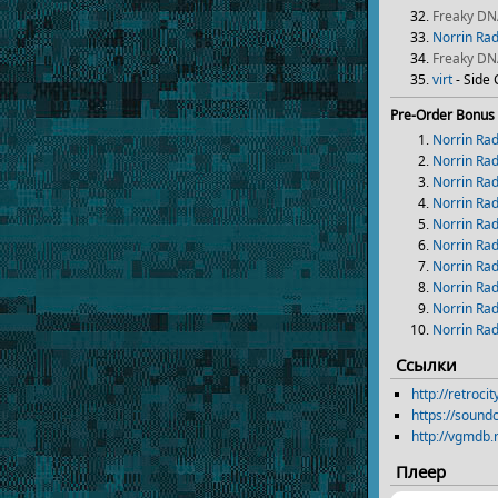
Freaky D
Norrin Ra
Freaky D
virt
- Side
Pre-Order Bonus
Norrin Ra
Norrin Ra
Norrin Ra
Norrin Ra
Norrin Ra
Norrin Ra
Norrin Ra
Norrin Ra
Norrin Ra
Norrin Ra
Ссылки
http://retro
https://sound
http://vgmdb
Плеер