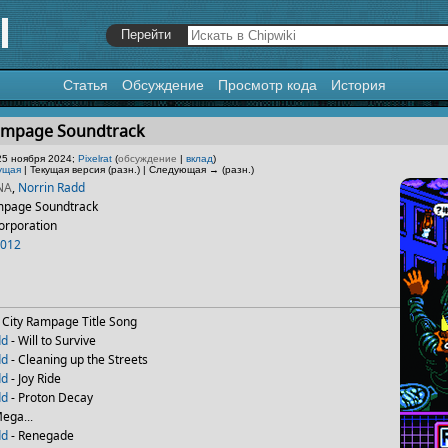
Статья
Обсуждение
Просмотр кода
История
я
,
поиск
Rampage Soundtrack
25 ноября 2024;
Pixelrat
(
обсуждение
|
вклад
)
ущая
| Текущая версия (разн.) | Следующая → (разн.)
NA
,
Norrin Radd
mpage Soundtrack
orporation
012
 City Rampage Title Song
dd
- Will to Survive
dd
- Cleaning up the Streets
dd
- Joy Ride
dd
- Proton Decay
ega...
dd
- Renegade