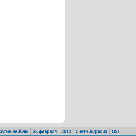
ругие лейблы
22 февраля
2012
Счётчик/релиз
OST