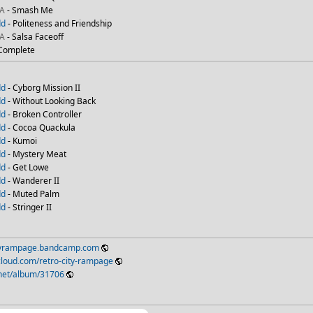
NA
- Smash Me
dd
- Politeness and Friendship
NA
- Salsa Faceoff
 Complete
dd
- Cyborg Mission II
dd
- Without Looking Back
dd
- Broken Controller
dd
- Cocoa Quackula
dd
- Kumoi
dd
- Mystery Meat
dd
- Get Lowe
dd
- Wanderer II
dd
- Muted Palm
dd
- Stringer II
cityrampage.bandcamp.com
cloud.com/retro-city-rampage
.net/album/31706