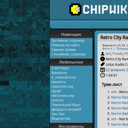
Перейти к:
навигаци
Навигация
Retro City 
Заглавная страница
Помощь по сайту
Версия от 21:14, 
(
разн.
)
← Предыд
Свежие правки
virt
,
Freaky D
Случайная страница
Retro City Ra
Любопытное
Lotus Audio C
8-bit Folder
22 февраля
2
Bleeplove
1:04:01
e_nintendocore
idpixel.ru
Трек-лист
chipmusic.org
vgmpf
virt
- Retro
retroscene.org
Norrin Ra
zxart.ee
Norrin Ra
Пиксельный Крыс
Norrin Ra
Двадцать восьмой
Norrin Ra
Зан-Зан
virt
- Not M
Видачество
Norrin Ra
Инструменты