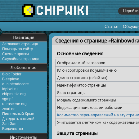
Статья
Обсужд
Перейти к:
навигация
,
поиск
Навигация
Сведения о странице «Rainbowdrag
Заглавная страница
Помощь по сайту
Основные сведения
Свежие правки
Случайная страница
Отображаемый заголовок
Любопытное
Ключ сортировки по умолчанию
8-bit Folder
Длина страницы (в байтах)
Bleeplove
e_nintendocore
Идентификатор страницы
idpixel.ru
Язык страницы
chipmusic.org
vgmpf
Модель содержимого страницы
retroscene.org
Индексация поисковыми роботами
zxart.ee
Пиксельный Крыс
Количество перенаправлений на эту стран
Двадцать восьмой
Учитывается счётчиком как содержательна
Зан-Зан
Видачество
Защита страницы
Инструменты