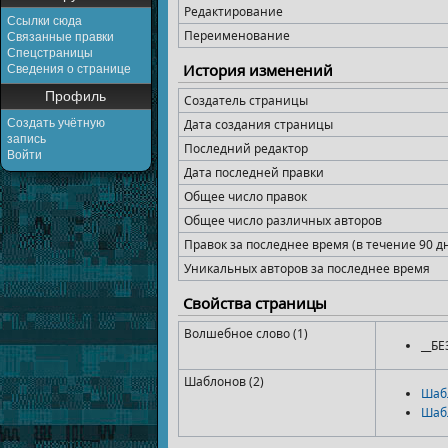
Редактирование
Ссылки сюда
Переименование
Связанные правки
Спецстраницы
История изменений
Сведения о странице
Профиль
Создатель страницы
Создать учётную
Дата создания страницы
запись
Последний редактор
Войти
Дата последней правки
Общее число правок
Общее число различных авторов
Правок за последнее время (в течение 90 д
Уникальных авторов за последнее время
Свойства страницы
Волшебное слово (1)
__Б
Шаблонов (2)
Шаб
Шаб