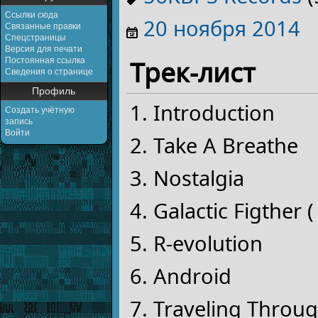
Ссылки сюда
20 ноября
2014
Связанные правки
Спецстраницы
Версия для печати
Трек-лист
Постоянная ссылка
Сведения о странице
Профиль
Introduction
Создать учётную
запись
Войти
Take A Breathe
Nostalgia
Galactic Figther (
R-evolution
Android
Traveling Throu