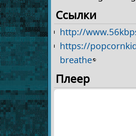
Ссылки
http://www.56kbps
https://popcornk
breathe
Плеер