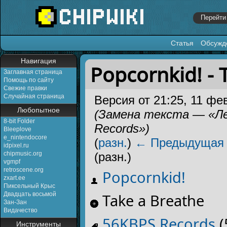
Статья
Обсужд
Перейти к:
навигация
,
поиск
Навигация
Popcornkid! - 
Заглавная страница
Помощь по сайту
Свежие правки
Случайная страница
Версия от 21:25, 11 фе
Любопытное
(Замена текста — «Ле
8-bit Folder
Records»)
Bleeplove
e_nintendocore
(
разн.
)
← Предыдущая
idpixel.ru
chipmusic.org
(разн.)
vgmpf
retroscene.org
Popcornkid!
zxart.ee
Пиксельный Крыс
Двадцать восьмой
Take a Breathe
Зан-Зан
Видачество
56KBPS Records
(
Инструменты