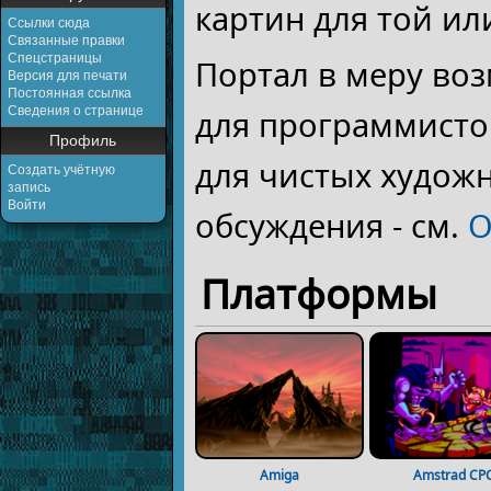
картин для той и
Ссылки сюда
Связанные правки
Спецстраницы
Портал в меру во
Версия для печати
Постоянная ссылка
Сведения о странице
для программисто
Профиль
для чистых худож
Создать учётную
запись
Войти
обсуждения - см.
О
Платформы
Amiga
Amstrad CP