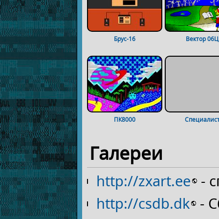
Брус-16
Вектор 06Ц
ПК8000
Специалис
Галереи
http://zxart.ee
- 
http://csdb.dk
- C