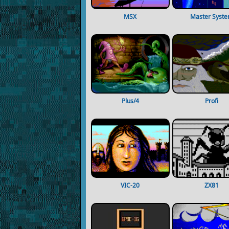
MSX
Master Syst
Plus/4
Profi
VIC-20
ZX81