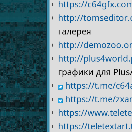
https://c64gfx.co
http://tomseditor
галерея
http://demozoo.o
http://plus4worl
графики для Plus
https://t.me/c64
https://t.me/zxar
https://www.telet
https://teletextar