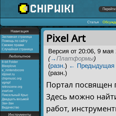
Статья
Обсужд
Перейти к:
навигация
,
поиск
Навигация
Pixel Art
Заглавная страница
Помощь по сайту
Свежие правки
Случайная страница
Версия от 20:06, 9 мая
Любопытное
(
→
Платформы
)
8-bit Folder
(
разн.
)
← Предыдущая
Bleeplove
e_nintendocore
(разн.)
idpixel.ru
chipmusic.org
Портал посвящен 
vgmpf
retroscene.org
zxart.ee
Здесь можно найт
Пиксельный Крыс
Двадцать восьмой
Зан-Зан
работ, инструмент
Видачество
Инструменты