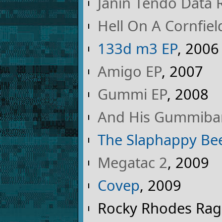
Janin Tendo Data R
Hell On A Cornfiel
133d m3 EP
, 2006
Amigo EP
, 2007
Gummi EP
, 2008
And His Gummiba
The Slaphappy Bee
Megatac 2
, 2009
Covep
, 2009
Rocky Rhodes Rag