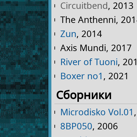
Circuitbend
, 2013
The Anthenni, 20
Zun
, 2014
Axis Mundi, 2017
River of Tuoni
, 20
Boxer no1
, 2021
Сборники
Microdisko Vol.01
8BP050
, 2006