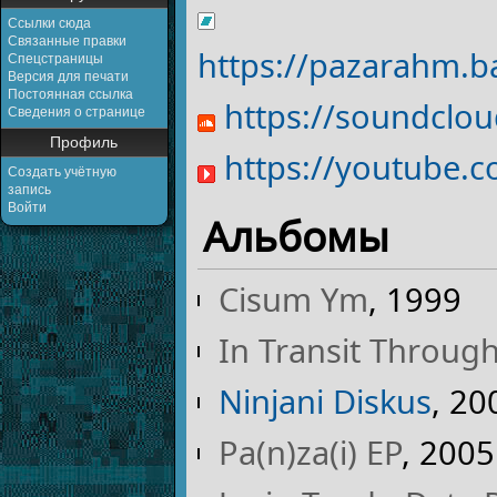
Ссылки сюда
Связанные правки
https://pazarahm.
Спецстраницы
Версия для печати
Постоянная ссылка
https://soundclo
Сведения о странице
Профиль
https://youtube.
Создать учётную
запись
Войти
Альбомы
Cisum Ym
, 1999
In Transit Through
Ninjani Diskus
, 20
Pa(n)za(i) EP
, 2005