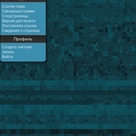
Ссылки сюда
Связанные правки
Спецстраницы
Версия для печати
Постоянная ссылка
Сведения о странице
Профиль
Создать учётную
запись
Войти