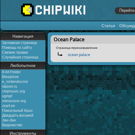
Статья
Обсужд
Перейти к:
навигация
,
поиск
Навигация
Ocean Palace
Заглавная страница
Помощь по сайту
Страница-перенаправление
Свежие правки
Перенаправление на:
ocean palace
Случайная страница
Любопытное
8-bit Folder
Bleeplove
e_nintendocore
idpixel.ru
chipmusic.org
vgmpf
retroscene.org
zxart.ee
Пиксельный Крыс
Двадцать восьмой
Зан-Зан
Видачество
Инструменты