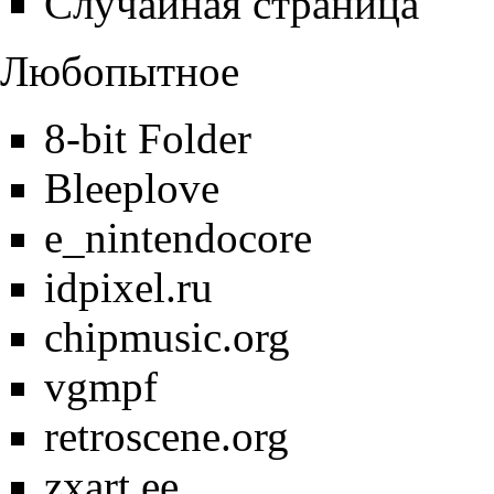
Случайная страница
Любопытное
8-bit Folder
Bleeplove
e_nintendocore
idpixel.ru
chipmusic.org
vgmpf
retroscene.org
zxart.ee