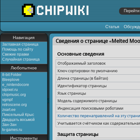
Статья
Обсужд
Перейти к:
навигация
,
поиск
Навигация
Сведения о странице «Melted Mo
Заглавная страница
Помощь по сайту
Основные сведения
Свежие правки
Случайная страница
Отображаемый заголовок
Любопытное
Ключ сортировки по умолчанию
8-bit Folder
Длина страницы (в байтах)
Bleeplove
e_nintendocore
Идентификатор страницы
idpixel.ru
Язык страницы
chipmusic.org
vgmpf
Модель содержимого страницы
retroscene.org
Индексация поисковыми роботами
zxart.ee
Пиксельный Крыс
Количество перенаправлений на эту стран
Двадцать восьмой
Учитывается счётчиком как содержательна
Зан-Зан
tv-games.ru
Защита страницы
Инструменты