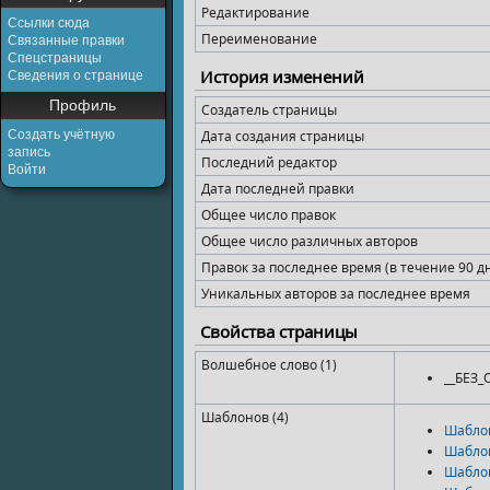
Редактирование
Ссылки сюда
Переименование
Связанные правки
Спецстраницы
История изменений
Сведения о странице
Профиль
Создатель страницы
Создать учётную
Дата создания страницы
запись
Последний редактор
Войти
Дата последней правки
Общее число правок
Общее число различных авторов
Правок за последнее время (в течение 90 д
Уникальных авторов за последнее время
Свойства страницы
Волшебное слово (1)
__БЕЗ
Шаблонов (4)
Шабло
Шабло
Шабло