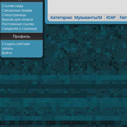
Ссылки сюда
Связанные правки
Спецстраницы
Категории
:
Музыканты/M
ЮАР
Fa
Версия для печати
Постоянная ссылка
Сведения о странице
Профиль
Создать учётную
запись
Войти