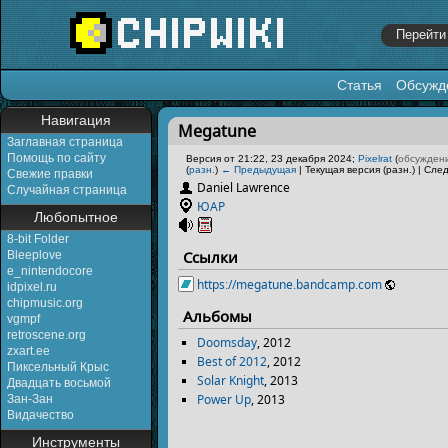
Статья
Обсужд
Перейти к:
навигация
,
поиск
Навигация
Megatune
Заглавная страница
Помощь по сайту
Версия от 21:22, 23 декабря 2024;
Pixelrat
(
обсужден
(
разн.
)
← Предыдущая
| Текущая версия (разн.) | Сле
Свежие правки
Daniel Lawrence
Случайная страница
ЮАР
Любопытное
8-bit Folder
Ссылки
Bleeplove
e_nintendocore
https://megatune.bandcamp.com
idpixel.ru
chipmusic.org
Альбомы
vgmpf
retroscene.org
Doomsday
, 2012
zxart.ee
Best of 2012
, 2012
Пиксельный Крыс
Solar Knight
, 2013
Двадцать восьмой
Power Up
, 2013
Зан-Зан
Видачество
Инструменты