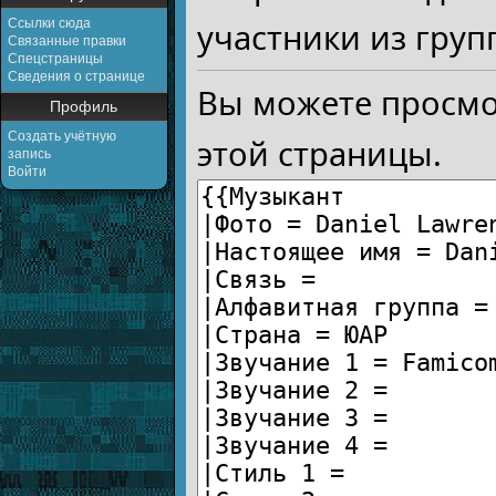
Ссылки сюда
участники из груп
Связанные правки
Спецстраницы
Сведения о странице
Вы можете просмо
Профиль
Создать учётную
этой страницы.
запись
Войти