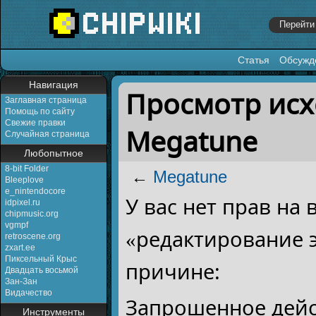
Статья
Обсужд
Перейти к:
навигация
,
поиск
Навигация
Просмотр исх
Заглавная страница
Помощь по сайту
Свежие правки
Megatune
Случайная страница
Любопытное
8-bit Folder
←
Megatune
Bleeplove
e_nintendocore
У вас нет прав на
idpixel.ru
chipmusic.org
vgmpf
«редактирование 
retroscene.org
zxart.ee
Пиксельный Крыс
причине:
Двадцать восьмой
Зан-Зан
Видачество
Запрошенное дейс
Инструменты