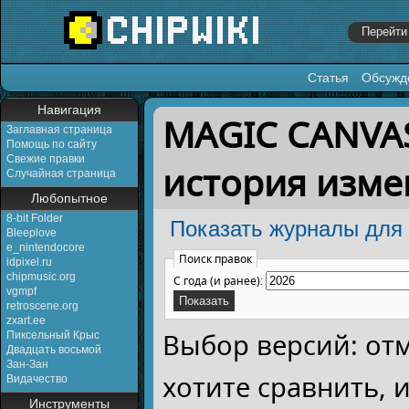
Статья
Обсужд
Перейти к:
навигация
,
поиск
Навигация
MAGIC CANVAS
Заглавная страница
Помощь по сайту
Свежие правки
история изм
Случайная страница
Любопытное
8-bit Folder
Показать журналы для 
Bleeplove
e_nintendocore
Поиск правок
idpixel.ru
chipmusic.org
С года (и ранее):
vgmpf
retroscene.org
zxart.ee
Выбор версий: от
Пиксельный Крыс
Двадцать восьмой
Зан-Зан
хотите сравнить,
Видачество
Инструменты