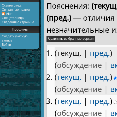
Пояснения:
(текущ.
Ссылки сюда
Связанные правки
Atom
(пред.)
— отличия 
Спецстраницы
Сведения о странице
незначительные и
Профиль
Создать учётную
запись
Войти
(текущ. |
пред.
)
(
обсуждение
|
в
(
текущ.
|
пред.
)
(
обсуждение
|
в
(
текущ.
|
пред.
)
(
обсуждение
|
в