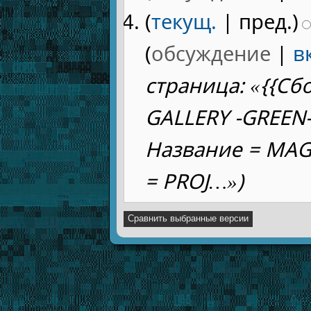
(
текущ.
| пред.)
(
обсуждение
|
в
страница: «{{С
GALLERY -GREEN-
Название = MAG
= PROJ…»)