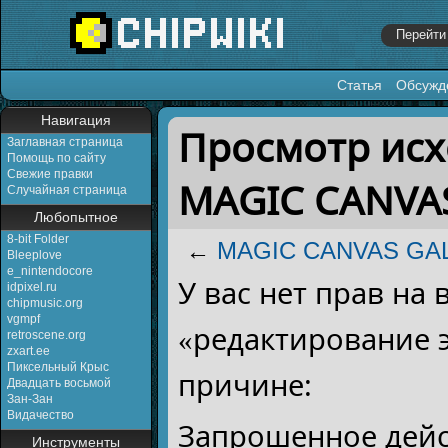
Статья
Обсужд
Перейти к:
навигация
,
поиск
Навигация
Просмотр исх
Заглавная страница
Помощь по сайту
Свежие правки
MAGIC CANVAS
Случайная страница
Любопытное
8-bit Folder
←
MAGIC CANVAS GA
Bleeplove
e_nintendocore
У вас нет прав на
idpixel.ru
chipmusic.org
vgmpf
«редактирование 
retroscene.org
zxart.ee
Пиксельный Крыс
причине:
Двадцать восьмой
Зан-Зан
Видачество
Запрошенное дейс
Инструменты