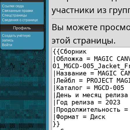
Ссылки сюда
участники из груп
Связанные правки
Спецстраницы
Сведения о странице
Вы можете просмо
Профиль
Создать учётную
этой страницы.
запись
Войти