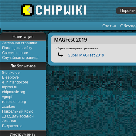
Статья
Обсужд
Перейти к:
навигация
,
поиск
Навигация
MAGFest 2019
Заглавная страница
Помощь по сайту
Страница-перенаправление
Свежие правки
Перенаправление на:
Super MAGFest 2019
Случайная страница
Любопытное
8-bit Folder
Bleeplove
e_nintendocore
idpixel.ru
chipmusic.org
vgmpf
retroscene.org
zxart.ee
Пиксельный Крыс
Двадцать восьмой
Зан-Зан
Видачество
Инструменты