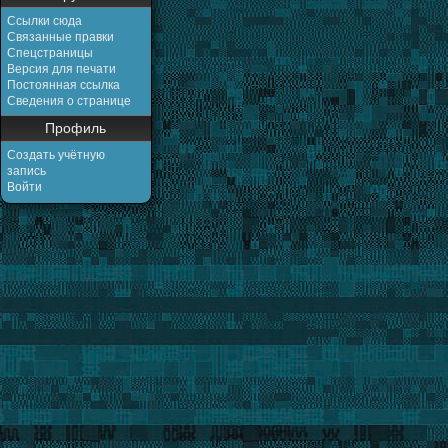
Ссылки сюда
Связанные правки
Спецстраницы
Версия для печати
Постоянная ссылка
Сведения о странице
Профиль
Создать учётную
запись
Войти