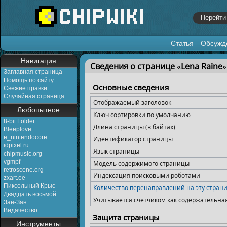
Статья
Обсужд
Перейти к:
навигация
,
поиск
Навигация
Сведения о странице «Lena Raine»
Заглавная страница
Помощь по сайту
Основные сведения
Свежие правки
Случайная страница
Отображаемый заголовок
Любопытное
Ключ сортировки по умолчанию
8-bit Folder
Длина страницы (в байтах)
Bleeplove
e_nintendocore
Идентификатор страницы
idpixel.ru
Язык страницы
chipmusic.org
vgmpf
Модель содержимого страницы
retroscene.org
Индексация поисковыми роботами
zxart.ee
Пиксельный Крыс
Количество перенаправлений на эту стран
Двадцать восьмой
Учитывается счётчиком как содержательна
Зан-Зан
Видачество
Защита страницы
Инструменты