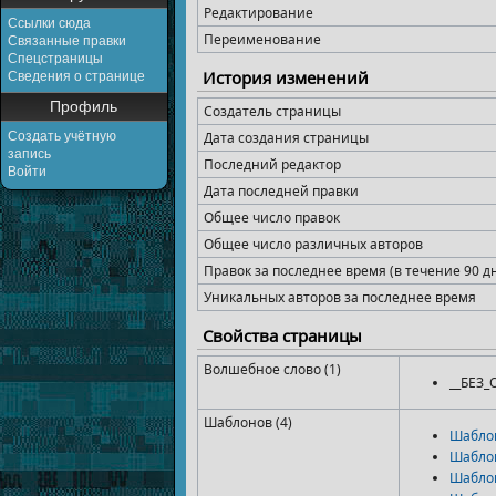
Редактирование
Ссылки сюда
Переименование
Связанные правки
Спецстраницы
История изменений
Сведения о странице
Профиль
Создатель страницы
Создать учётную
Дата создания страницы
запись
Последний редактор
Войти
Дата последней правки
Общее число правок
Общее число различных авторов
Правок за последнее время (в течение 90 д
Уникальных авторов за последнее время
Свойства страницы
Волшебное слово (1)
__БЕЗ
Шаблонов (4)
Шабло
Шабло
Шабло