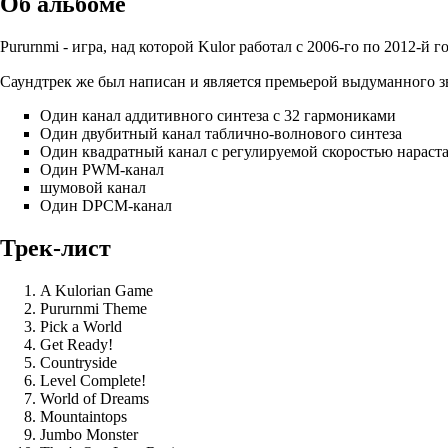
Об альбоме
Pururnmi - игра, над которой Kulor работал с 2006-го по 2012-й 
Саундтрек же был написан и является премьерой выдуманного з
Один канал аддитивного синтеза с 32 гармониками
Один двубитный канал таблично-волнового синтеза
Один квадратный канал с регулируемой скоростью нараст
Один PWM-канал
шумовой канал
Один DPCM-канал
Трек-лист
A Kulorian Game
Pururnmi Theme
Pick a World
Get Ready!
Countryside
Level Complete!
World of Dreams
Mountaintops
Jumbo Monster